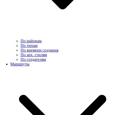
По районам
По типам
По времени создания
По арх. стилям
По создателям
Маршруты