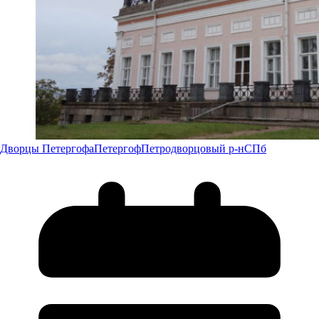
Дворцы Петергофа
Петергоф
Петродворцовый р-н
СПб