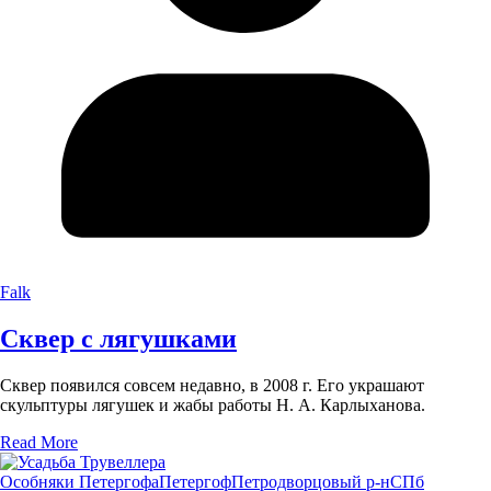
Falk
Сквер с лягушками
Сквер появился совсем недавно, в 2008 г. Его украшают
скульптуры лягушек и жабы работы Н. А. Карлыханова.
Read More
Особняки Петергофа
Петергоф
Петродворцовый р-н
СПб