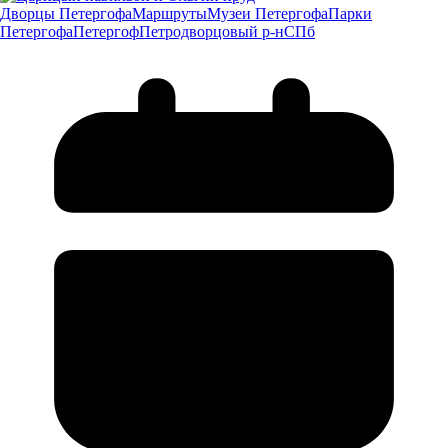
Дворцы Петергофа
Маршруты
Музеи Петергофа
Парки
Петергофа
Петергоф
Петродворцовый р-н
СПб