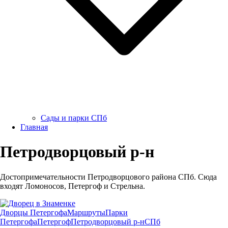
Сады и парки СПб
Главная
Петродворцовый р-н
Достопримечательности Петродворцового района СПб. Сюда
входят Ломоносов, Петергоф и Стрельна.
Дворцы Петергофа
Маршруты
Парки
Петергофа
Петергоф
Петродворцовый р-н
СПб