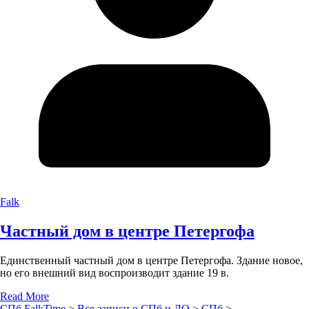
Falk
Частный дом в центре Петергофа
Единственный частный дом в центре Петергофа. Здание новое,
но его внешний вид воспроизводит здание 19 в.
Read More
СПб.FalkTime
>
Все записи о СПб и ЛО
>
СПб
>