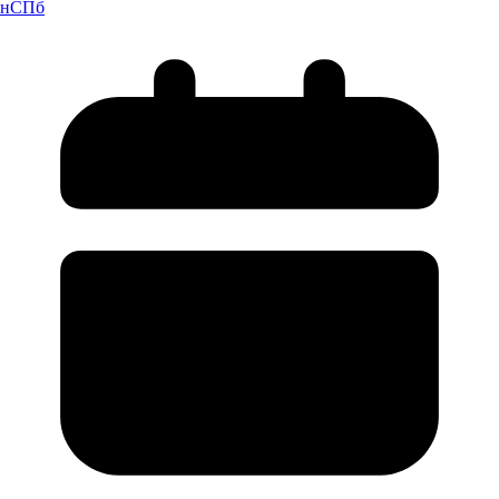
н
СПб