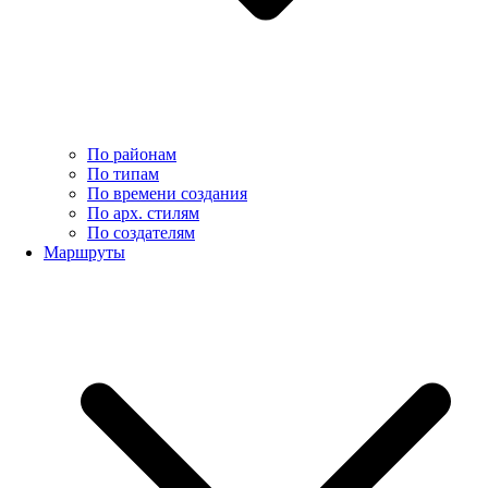
По районам
По типам
По времени создания
По арх. стилям
По создателям
Маршруты